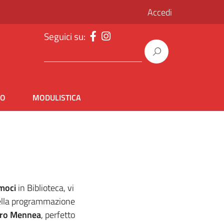
Accedi
Seguici su:
IO
MODULISTICA
amoci
in Biblioteca, vi
ella programmazione
tro Mennea
, perfetto