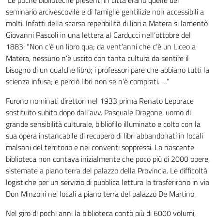
Le poche biblioteche presenti in città erano quelle del
seminario arcivescovile e di famiglie gentilizie non accessibili a
molti. Infatti della scarsa reperibilità di libri a Matera si lamentò
Giovanni Pascoli in una lettera al Carducci nell’ottobre del
1883: “Non c’è un libro qua; da vent’anni che c’è un Liceo a
Matera, nessuno n’è uscito con tanta cultura da sentire il
bisogno di un qualche libro; i professori pare che abbiano tutti la
scienza infusa; e perciò libri non se n’è comprati. …”
Furono nominati direttori nel 1933 prima Renato Leporace
sostituito subito dopo dall’avv. Pasquale Dragone, uomo di
grande sensibilità culturale, bibliofilo illuminato e colto con la
sua opera instancabile di recupero di libri abbandonati in locali
malsani del territorio e nei conventi soppressi. La nascente
biblioteca non contava inizialmente che poco più di 2000 opere,
sistemate a piano terra del palazzo della Provincia. Le difficoltà
logistiche per un servizio di pubblica lettura la trasferirono in via
Don Minzoni nei locali a piano terra del palazzo De Martino.
Nel giro di pochi anni la biblioteca contò più di 6000 volumi,