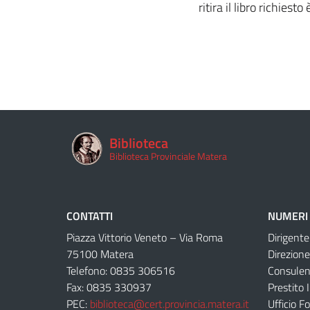
ritira il libro richies
Biblioteca
Biblioteca Provinciale Matera
CONTATTI
NUMERI 
Piazza Vittorio Veneto – Via Roma
Dirigent
75100 Matera
Direzion
Telefono: 0835 306516
Consulen
Fax: 0835 330937
Prestito 
PEC:
biblioteca@cert.provincia.matera.it
Ufficio F