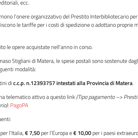
ditoriali, ecc.
mono l’onere organizzativo del Prestito Interbibliotecario per
liscono le tariffe per i costi di spedizione o adottano proprie 
ito le opere acquistate nell’anno in corso.
aso Stigliani di Matera, le spese postali sono sostenute dagli
eguenti modalità:
ini di
c.c.p. n.12393757 intestati alla Provincia di Matera
.
telematico attivo a questo link
(Tipo pagamento –> Pr
io)
:
PagoPA
uenti:
per l’Italia,
€ 7,50
per l’Europa e
€ 10,00
per i paesi extraeur