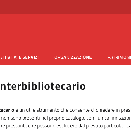
ATTIVITA’ E SERVIZI
ORGANIZZAZIONE
PATRIMON
interbibliotecario
tecario
è un utile strumento che consente di chiedere in prest
 non sono presenti nel proprio catalogo, con l’unica limitazi
che prestanti, che possono escludere dal prestito particolari 