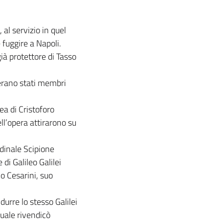
 al servizio in quel
 fuggire a Napoli.
ià protettore di Tasso
 erano stati membri
ea di Cristoforo
ll’opera attirarono su
rdinale Scipione
di Galileo Galilei
o Cesarini, suo
ndurre lo stesso Galilei
 quale rivendicò