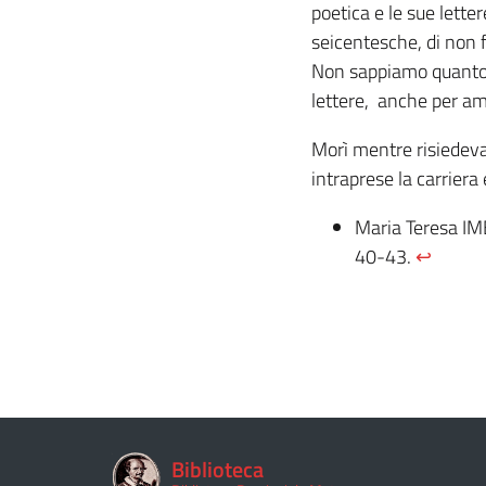
poetica e le sue lette
seicentesche, di non 
Non sappiamo quanto 
lettere, anche per amm
Morì mentre risiedeva
intraprese la carriera 
Maria Teresa I
40-43.
↩︎
Biblioteca