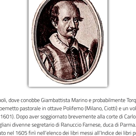
poli, dove conobbe Giambattista Marino e probabilmente Torq
oemetto pastorale in ottave Polifemo (Milano, Ciotti) e un vo
, 1601). Dopo aver soggiornato brevemente alla corte di Carl
igliani divenne segretario di Ranuccio Farnese, duca di Parma
to nel 1605 finì nell’elenco dei libri messi all’Indice dei libri 