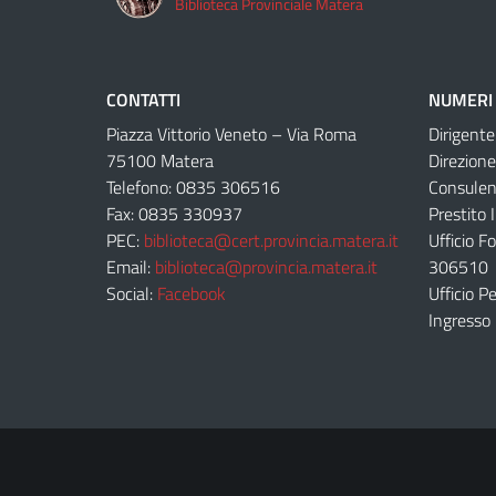
Biblioteca Provinciale Matera
CONTATTI
NUMERI 
Piazza Vittorio Veneto – Via Roma
Dirigent
75100 Matera
Direzion
Telefono: 0835 306516
Consulen
Fax: 0835 330937
Prestito 
PEC:
biblioteca@cert.provincia.matera.it
Ufficio F
Email:
biblioteca@provincia.matera.it
306510
Social:
Facebook
Ufficio 
Ingresso