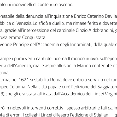
alcuni indovinelli di contenuto osceno.
onsabile della denuncia all’Inquisizione Enrico Caterino Davila,
lica di Venezia.Lo sfidò a duello, ma rimase ferito e dovette
, grazie all’intercessione del cardinale Cinzio Aldobrandini, g
Gerusalemme Conquistata
divenne Principe dell’Accademia degli Innominati, della quale
tampe i primi venti canti del poema Il mondo nuovo, sull’epop
rta dell’America, ma le aspre allusioni a Marino contenute ne
demia.
arma, nel 1621 si stabilì a Roma dove entrò a servizio del ca
eo Colonna. Nella città papale curò l’edizione del Saggiatore 
,che gli era stata affidata dall’Accademico dei Lincei Virgini
erò in notevoli interventi correttivi, spesso arbitrari e tali da i
 di errori. I colleghi Lincei difesero l’edizione di Stigliani, il