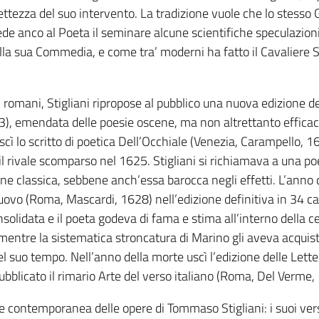
rettezza del suo intervento. La tradizione vuole che lo stesso G
ede anco al Poeta il seminare alcune scientifiche speculazioni
lla sua Commedia, e come tra’ moderni ha fatto il Cavaliere St
 romani, Stigliani ripropose al pubblico una nuova edizione d
), emendata delle poesie oscene, ma non altrettanto efficac
uscì lo scritto di poetica Dell’Occhiale (Venezia, Carampello, 
il rivale scomparso nel 1625. Stigliani si richiamava a una p
ione classica, sebbene anch’essa barocca negli effetti. L’anno
uovo (Roma, Mascardi, 1628) nell’edizione definitiva in 34 can
nsolidata e il poeta godeva di fama e stima all’interno della cer
 mentre la sistematica stroncatura di Marino gli aveva acquist
el suo tempo. Nell’anno della morte uscì l’edizione delle Lett
bblicato il rimario Arte del verso italiano (Roma, Del Verme,
 contemporanea delle opere di Tommaso Stigliani: i suoi versi, 