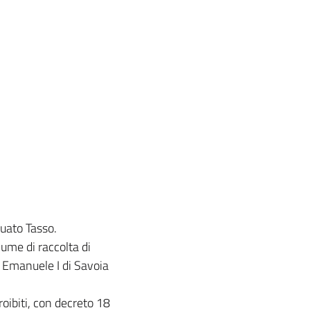
uato Tasso.
lume di raccolta di
o Emanuele I di Savoia
.
proibiti, con decreto 18