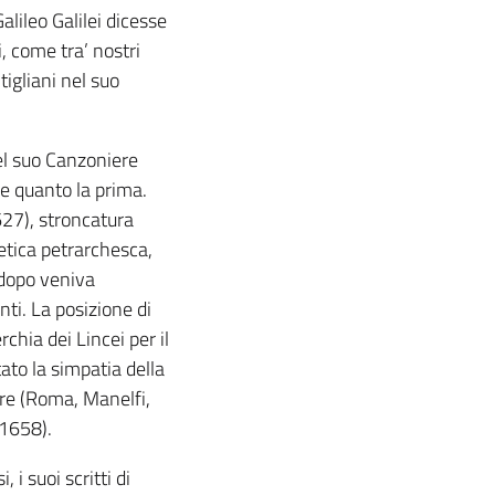
alileo Galilei dicesse
, come tra’ nostri
igliani nel suo
el suo Canzoniere
e quanto la prima.
1627), stroncatura
oetica petrarchesca,
 dopo veniva
ti. La posizione di
chia dei Lincei per il
ato la simpatia della
ere (Roma, Manelfi,
 1658).
i suoi scritti di