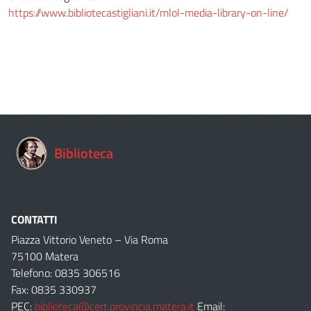
https://www.bibliotecastigliani.it/mlol-media-library-on-line/
Biblioteca
CONTATTI
Piazza Vittorio Veneto – Via Roma
75100 Matera
Telefono: 0835 306516
Fax: 0835 330937
PEC:
biblioteca@cert.provincia.matera.it
Email: