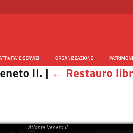
ATTIVITA’ E SERVIZI
ORGANIZZAZIONE
PATRIMON
eneto II.
|
←
Restauro libr