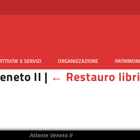
ATTIVITA’ E SERVIZI
ORGANIZZAZIONE
PATRIMON
eneto II
|
←
Restauro libr